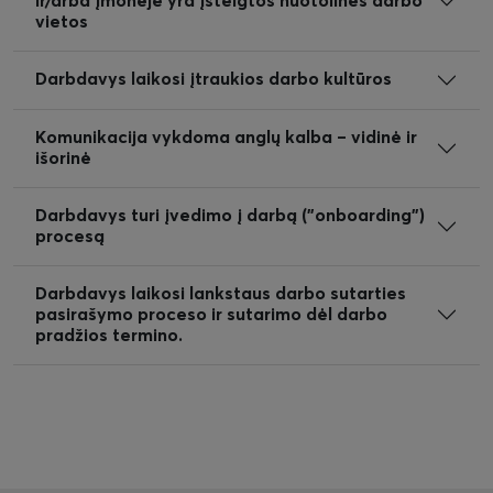
ir/arba įmonėje yra įsteigtos nuotolinės darbo
vietos
Darbdavys laikosi įtraukios darbo kultūros
Komunikacija vykdoma anglų kalba – vidinė ir
išorinė
Darbdavys turi įvedimo į darbą ("onboarding")
procesą
Darbdavys laikosi lankstaus darbo sutarties
pasirašymo proceso ir sutarimo dėl darbo
pradžios termino.