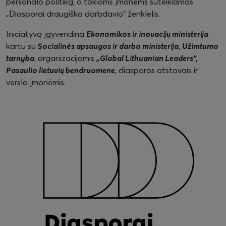
personalo politiką, o tokioms įmonėms suteikiamas
„Diasporai draugiško darbdavio“ ženklelis.
Iniciatyvą įgyvendina
Ekonomikos ir inovacijų ministerija
kartu su
Socialinės apsaugos ir darbo ministerija
,
Užimtumo
tarnyba
, organizacijomis
„Global Lithuanian Leaders“,
Pasaulio lietuvių bendruomene
, diasporos atstovais ir
verslo įmonėmis.