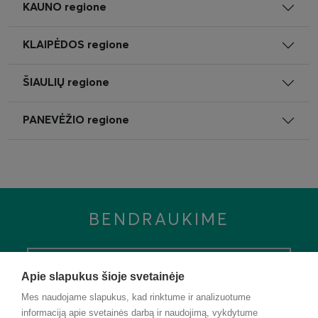
KAUNO regione
KLAIPĖDOS regione
ŠIAULIŲ regione
PANEVĖŽIO regione
BENDRAUKIME
Apie slapukus šioje svetainėje
Mes naudojame slapukus, kad rinktume ir analizuotume
informaciją apie svetainės darbą ir naudojimą, vykdytume