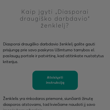
Kaip įgyti „Diasporai
draugiško darbdavio“
ženklelį?
Diasporai draugiško darbdavio ženklelį galite gauti
prisijungę prie savo paskyros Užimtumo tarnybos el.
paslaugų portale ir patvirtinę, kad atitinkate nustatytus
kriterijus.
Atsisiųsti
instrukciją
Ženklelis yra rinkodaros priemonė, siunčianti žinutę
diasporos atstovams, tad kviečiame naudoti jį savo