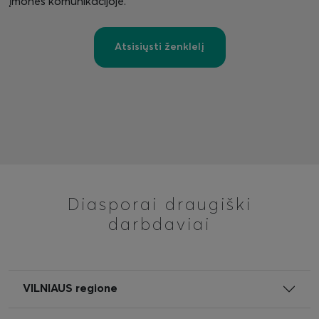
įmonės komunikacijoje.
Atsisiųsti ženklelį
Diasporai draugiški
darbdaviai
VILNIAUS regione